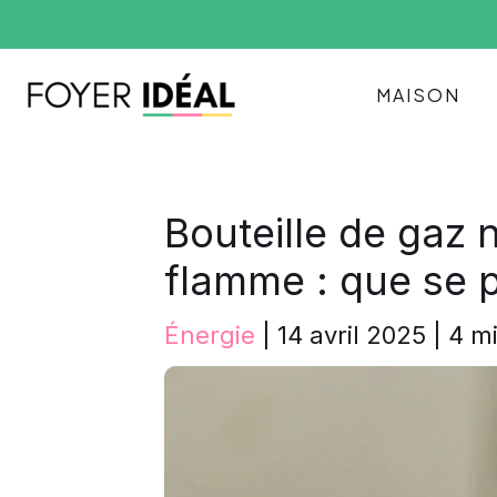
Aller
au
contenu
MAISON
Bouteille de gaz 
flamme : que se p
Énergie
|
14 avril 2025
|
4 mi